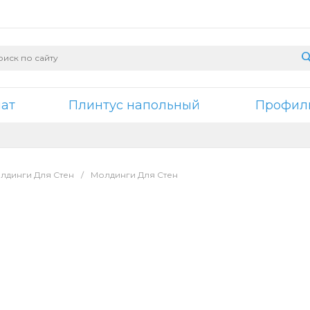
нат
Плинтус напольный
Профили
лдинги Для Стен
/
Молдинги Для Стен