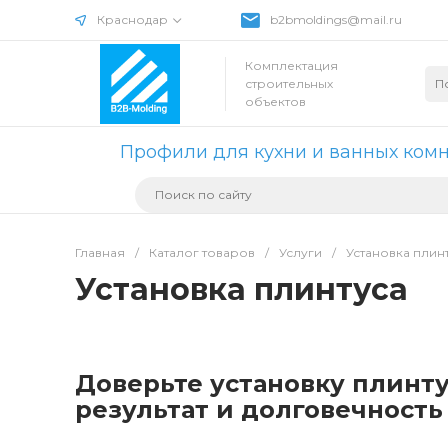
Краснодар
b2bmoldings@mail.ru
Комплектация
строительных
объектов
Профили для кухни и ванных ком
Главная
/
Каталог товаров
/
Услуги
/
Установка плин
Установка плинтуса
Доверьте установку плинт
результат и долговечность