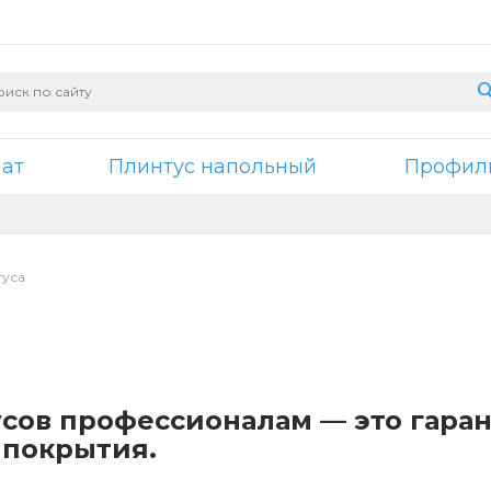
нат
Плинтус напольный
Профили
туса
усов профессионалам — это гара
 покрытия.