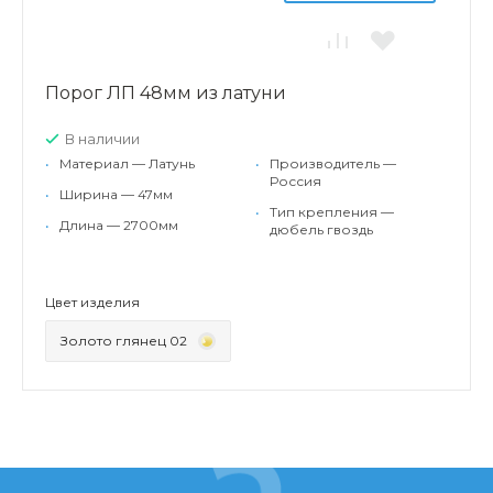
Порог ЛП 48мм из латуни
В наличии
•
Материал — Латунь
•
Производитель —
Россия
•
Ширина — 47мм
•
Тип крепления —
•
Длина — 2700мм
дюбель гвоздь
Цвет изделия
Золото глянец 02