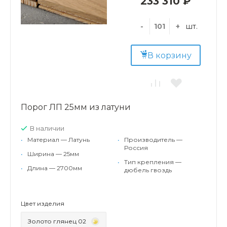
233 310 ₽
-
+
шт.
В корзину
Порог ЛП 25мм из латуни
В наличии
•
Материал — Латунь
•
Производитель —
Россия
•
Ширина — 25мм
•
Тип крепления —
•
Длина — 2700мм
дюбель гвоздь
Цвет изделия
Золото глянец 02