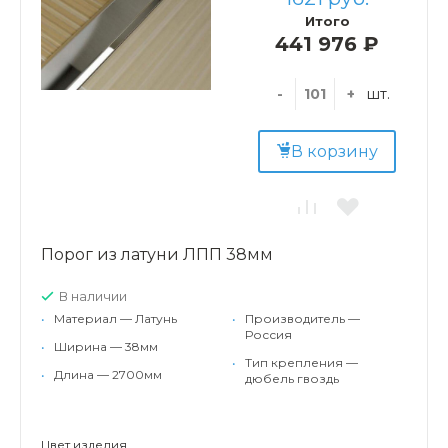
Итого
441 976 ₽
-
+
шт.
В корзину
Порог из латуни ЛПП 38мм
В наличии
•
Материал — Латунь
•
Производитель —
Россия
•
Ширина — 38мм
•
Тип крепления —
•
Длина — 2700мм
дюбель гвоздь
Цвет изделия