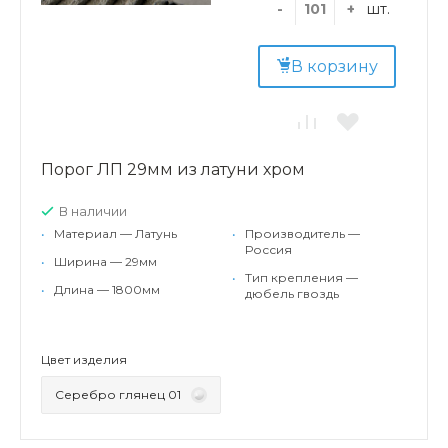
-
+
шт.
В корзину
Порог ЛП 29мм из латуни хром
В наличии
•
Материал — Латунь
•
Производитель —
Россия
•
Ширина — 29мм
•
Тип крепления —
•
Длина — 1800мм
дюбель гвоздь
Цвет изделия
Серебро глянец 01